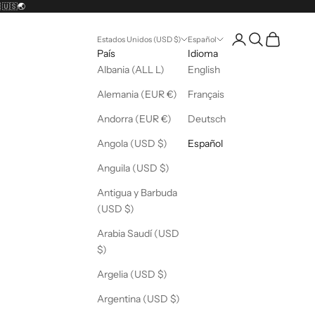
 🇺🇸🌏
Abrir página de la 
Abrir búsqueda
Abrir cesta
Estados Unidos (USD $)
Español
País
Idioma
Albania (ALL L)
English
Alemania (EUR €)
Français
Andorra (EUR €)
Deutsch
Angola (USD $)
Español
Anguila (USD $)
Antigua y Barbuda
(USD $)
Arabia Saudí (USD
$)
Argelia (USD $)
Argentina (USD $)