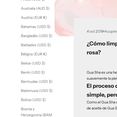
Australia (AUD $)
Austria (EUR €)
Bahamas (USD $)
4 oct 2018
Acupre
Bangladés (USD $)
¿Cómo limpi
Barbados (USD $)
rosa?
Bélgica (EUR €)
Belice (USD $)
Gua Sha es una herr
Benín (USD $)
suavemente la piel 
Bermudas (USD $)
El proceso 
Bielorrusia (USD $)
simple, per
Bolivia (USD $)
Como el Gua Sha de
de aceite de Gua S
Bosnia y
Herzegovina (BAM