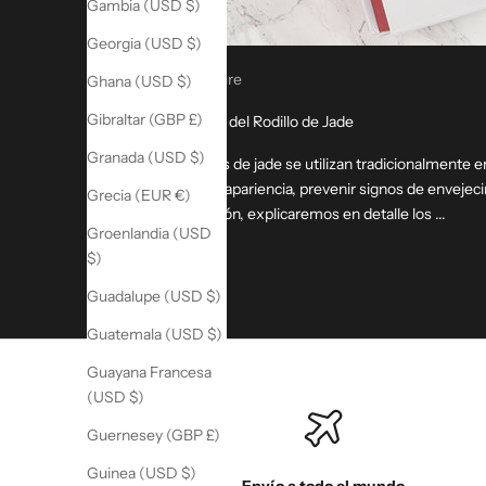
Gambia (USD $)
Georgia (USD $)
Acupressure
Ghana (USD $)
Gibraltar (GBP £)
Beneficios del Rodillo de Jade
Granada (USD $)
Los rodillos de jade se utilizan tradicionalmente e
mejorar la apariencia, prevenir signos de envejecim
Grecia (EUR €)
continuación, explicaremos en detalle los ...
Groenlandia (USD
Leer más
$)
Guadalupe (USD $)
Guatemala (USD $)
Guayana Francesa
(USD $)
Guernesey (GBP £)
Guinea (USD $)
Envío a todo el mundo