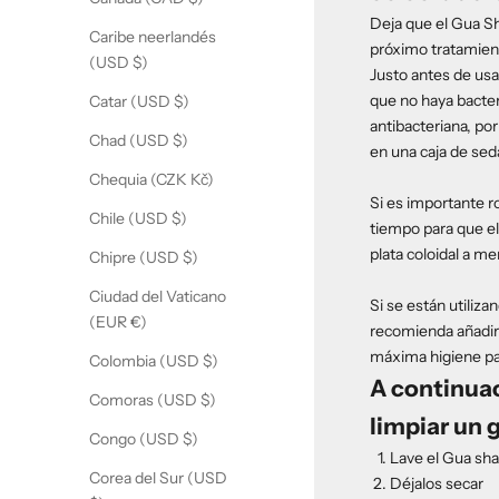
Deja que el Gua Sh
Caribe neerlandés
próximo tratamien
(USD $)
Justo antes de usa
que no haya bacter
Catar (USD $)
antibacteriana, po
Chad (USD $)
en una caja de seda
Chequia (CZK Kč)
Si es importante r
Chile (USD $)
tiempo para que el 
plata coloidal a me
Chipre (USD $)
Ciudad del Vaticano
Si se están utiliz
(EUR €)
recomienda añadir 
máxima higiene par
Colombia (USD $)
A continuac
Comoras (USD $)
limpiar un 
Congo (USD $)
Lave el Gua sha
Corea del Sur (USD
Déjalos secar