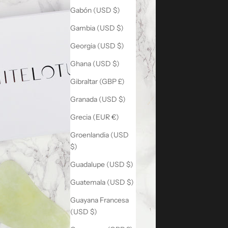
Gabón (USD $)
Gambia (USD $)
Georgia (USD $)
Ghana (USD $)
Gibraltar (GBP £)
Granada (USD $)
Grecia (EUR €)
Groenlandia (USD
$)
Guadalupe (USD $)
Guatemala (USD $)
Guayana Francesa
(USD $)