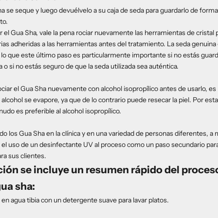
a se seque y luego devuélvelo a su caja de seda para guardarlo de forma
to.
r el Gua Sha, vale la pena rociar nuevamente las herramientas de cristal
ias adheridas a las herramientas antes del tratamiento. La seda genuina 
r lo que este último paso es particularmente importante si no estás gua
 o si no estás seguro de que la seda utilizada sea auténtica.
ociar el Gua Sha nuevamente con alcohol isopropílico antes de usarlo, es
alcohol se evapore, ya que de lo contrario puede resecar la piel. Por esta
nudo es preferible al alcohol isopropílico.
ando los Gua Sha en la clínica y en una variedad de personas diferentes, 
el uso de un desinfectante UV al proceso como un paso secundario para 
a sus clientes.
ión se incluye un resumen rápido del proces
gua sha:
 en agua tibia con un detergente suave para lavar platos.