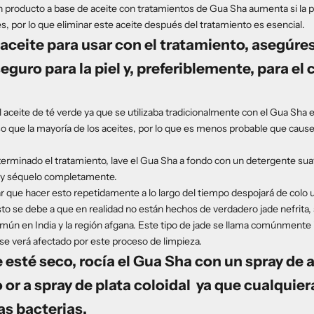
 producto a base de aceite con tratamientos de Gua Sha aumenta si la pi
s, por lo que eliminar este aceite después del tratamiento es esencial.
n aceite para usar con el tratamiento, asegúre
seguro para la piel y, preferiblemente, para e
eite de té verde ya que se utilizaba tradicionalmente con el Gua Sha e
 que la mayoría de los aceites, por lo que es menos probable que cause b
erminado el tratamiento, lave el Gua Sha a fondo con un detergente suav
a, y séquelo completamente.
ar que hacer esto repetidamente a lo largo del tiempo despojará de col
sto se debe a que en realidad no están hechos de verdadero jade nefrita, 
ún en India y la región afgana. Este tipo de jade se llama comúnmente 'ja
se verá afectado por este proceso de limpieza.
 esté seco, rocía el Gua Sha con un
spray de 
o
or a
spray de plata coloidal
ya que cualquier
as bacterias.