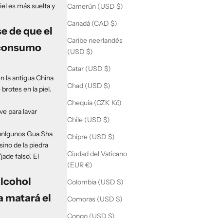
el es más suelta y
Camerún (USD $)
Canadá (CAD $)
se de que el
Caribe neerlandés
l consumo
(USD $)
Catar (USD $)
n la antigua China
Chad (USD $)
rotes en la piel.
Chequia (CZK Kč)
e para lavar
Chile (USD $)
o unlgunos Gua Sha
Chipre (USD $)
sino de la piedra
Ciudad del Vaticano
de falso'. El
(EUR €)
alcohol
Colombia (USD $)
a matará el
Comoras (USD $)
Congo (USD $)