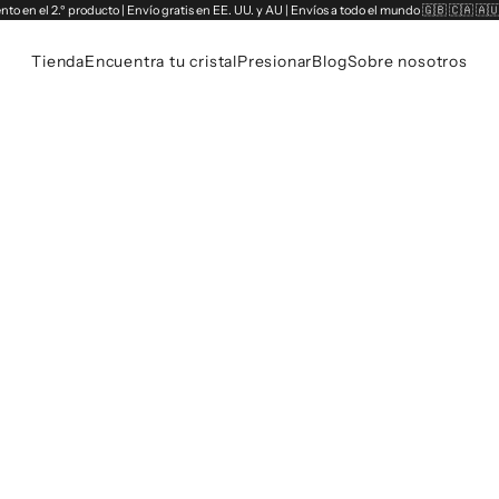
to en el 2.º producto | Envío gratis en EE. UU. y AU | Envíos a todo el mundo 🇬🇧 🇨🇦 🇦
Tienda
Encuentra tu cristal
Presionar
Blog
Sobre nosotros