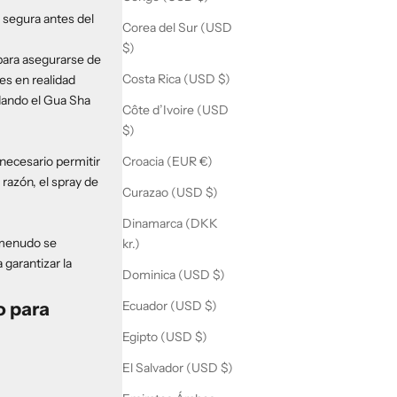
 segura antes del
Corea del Sur (USD
$)
 para asegurarse de
Costa Rica (USD $)
es en realidad
rdando el Gua Sha
Côte d’Ivoire (USD
$)
Croacia (EUR €)
 necesario permitir
 razón, el spray de
Curazao (USD $)
Dinamarca (DKK
a menudo se
kr.)
garantizar la
Dominica (USD $)
Ecuador (USD $)
o para
Egipto (USD $)
El Salvador (USD $)