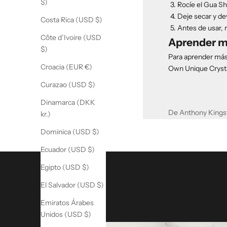
$)
Rocíe el Gua Sha
Deje secar y dev
Costa Rica (USD $)
Antes de usar, r
Côte d’Ivoire (USD
Aprender 
$)
Para aprender más
Croacia (EUR €)
Own Unique Crysta
Curazao (USD $)
Dinamarca (DKK
De Anthony Kings
kr.)
Dominica (USD $)
Ecuador (USD $)
Egipto (USD $)
El Salvador (USD $)
Emiratos Árabes
Unidos (USD $)