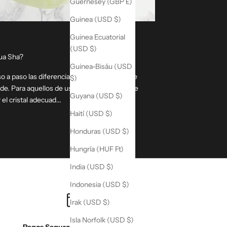
Guernesey (GBP £)
Guinea (USD $)
Guinea Ecuatorial
(USD $)
ua Sha?
Guinea-Bisáu (USD
o a paso las diferencias entre el Gua Sha de
$)
ade. Para aquellos de ustedes que realmente
Guyana (USD $)
l cristal adecuad...
Haití (USD $)
Honduras (USD $)
Hungría (HUF Ft)
India (USD $)
Indonesia (USD $)
Irak (USD $)
Isla Norfolk (USD $)
Pagos Seguros y Paga Después