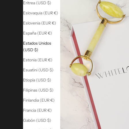
Eritrea (USD $)
Eslovaquia (EUR €)
Eslovenia (EUR €)
España (EUR €)
Estados Unidos
(USD $)
Estonia (EUR €)
Esuatini (USD $)
Etiopía (USD $)
Filipinas (USD $)
Finlandia (EUR €)
Francia (EUR €)
Gabón (USD $)