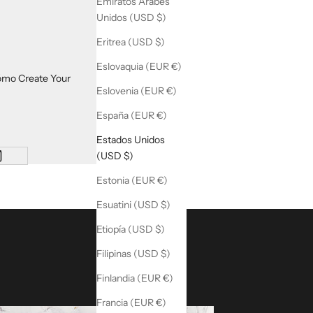
Emiratos Árabes
Unidos (USD $)
Eritrea (USD $)
Eslovaquia (EUR €)
ómo
Create Your
Eslovenia (EUR €)
España (EUR €)
Estados Unidos
(USD $)
Estonia (EUR €)
Esuatini (USD $)
Etiopía (USD $)
Filipinas (USD $)
Finlandia (EUR €)
Francia (EUR €)