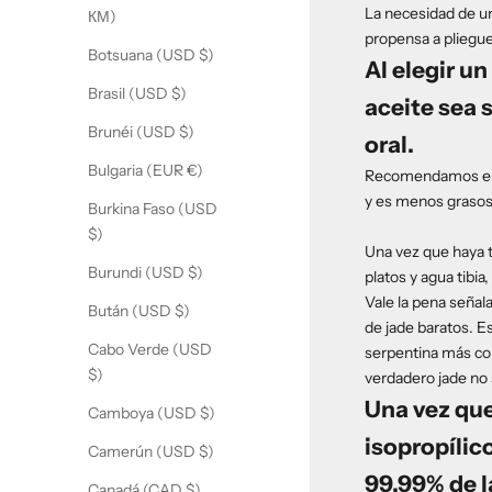
La necesidad de un
КМ)
propensa a pliegue
Botsuana (USD $)
Al elegir u
Brasil (USD $)
aceite sea 
Brunéi (USD $)
oral.
Bulgaria (EUR €)
Recomendamos el ac
y es menos grasoso
Burkina Faso (USD
$)
Una vez que haya t
Burundi (USD $)
platos y agua tibi
Vale la pena señal
Bután (USD $)
de jade baratos. E
Cabo Verde (USD
serpentina más com
$)
verdadero jade no 
Una vez que
Camboya (USD $)
isopropílic
Camerún (USD $)
99.99% de l
Canadá (CAD $)