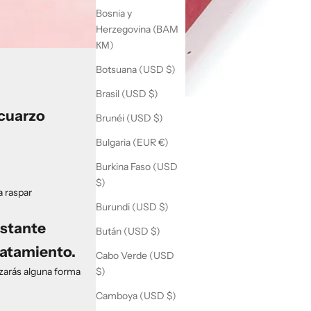
Bosnia y
Herzegovina (BAM
КМ)
Botsuana (USD $)
Brasil (USD $)
 cuarzo
Brunéi (USD $)
Bulgaria (EUR €)
Burkina Faso (USD
$)
a raspar
Burundi (USD $)
astante
Bután (USD $)
tratamiento.
Cabo Verde (USD
$)
izarás alguna forma
Camboya (USD $)