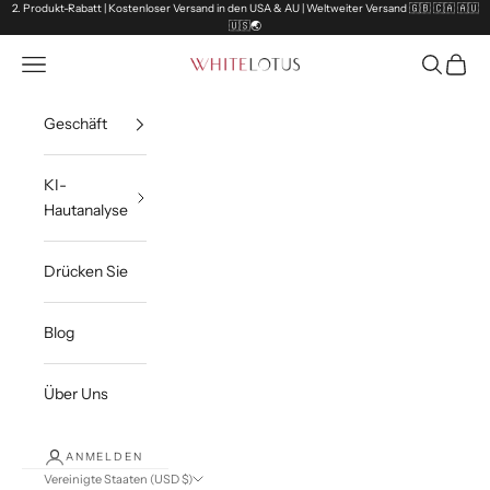
Zum Inhalt springen
2. Produkt-Rabatt | Kostenloser Versand in den USA & AU | Weltweiter Versand 🇬🇧 🇨🇦 🇦🇺
🇺🇸🌏
Navigationsmenü öffnen
Suche öff
Waren
White Lotus
Geschäft
KI-
Hautanalyse
Drücken Sie
Blog
Über Uns
ANMELDEN
Vereinigte Staaten (USD $)