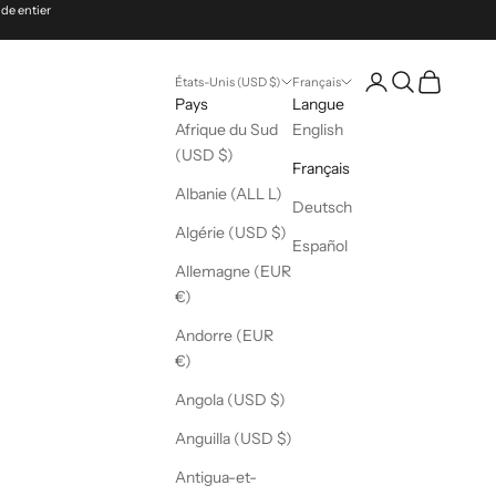
nde entier
Ouvrir le compte uti
Ouvrir la reche
Voir le pani
États-Unis (USD $)
Français
Pays
Langue
Afrique du Sud
English
(USD $)
Français
Albanie (ALL L)
Deutsch
Algérie (USD $)
Español
Allemagne (EUR
€)
Andorre (EUR
€)
Angola (USD $)
Anguilla (USD $)
Antigua-et-