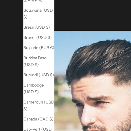
(BAM КМ)
Botswana (USD
$)
Brésil (USD $)
Brunei (USD $)
Bulgarie (EUR €)
Burkina Faso
(USD $)
Burundi (USD $)
Cambodge
(USD $)
Cameroun (USD
$)
Canada (CAD $)
Cap-Vert (USD