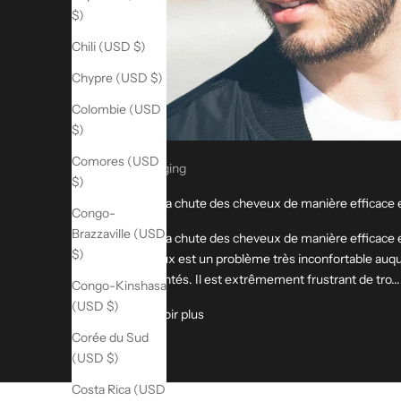
$)
Chili (USD $)
Chypre (USD $)
Colombie (USD
$)
Comores (USD
Anti Aging
$)
Gérer la chute des cheveux de manière efficace e
Congo-
Brazzaville (USD
Gérer la chute des cheveux de manière efficace e
$)
cheveux est un problème très inconfortable auq
confrontés. Il est extrêmement frustrant de tro...
Congo-Kinshasa
(USD $)
En savoir plus
Corée du Sud
(USD $)
Costa Rica (USD