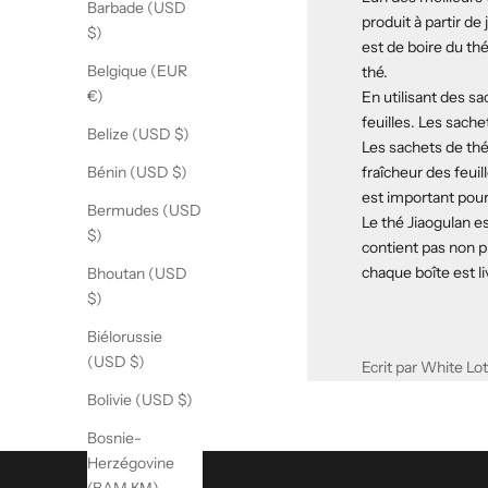
Barbade (USD
produit à partir de
$)
est de boire du thé
Belgique (EUR
thé.
€)
En utilisant des s
feuilles. Les sach
Belize (USD $)
Les sachets de thé 
fraîcheur des feuil
Bénin (USD $)
est important pour 
Bermudes (USD
Le thé Jiaogulan e
$)
contient pas non p
chaque boîte est l
Bhoutan (USD
$)
Biélorussie
(USD $)
Ecrit par White Lo
Bolivie (USD $)
Bosnie-
Herzégovine