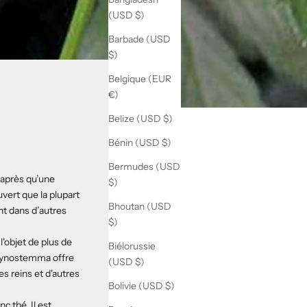
(USD $)
Barbade (USD
$)
Belgique (EUR
€)
Belize (USD $)
Bénin (USD $)
Bermudes (USD
t après qu’une
$)
vert que la plupart
Bhoutan (USD
nt dans d’autres
$)
'objet de plus de
Biélorussie
 gynostemma offre
(USD $)
s reins et d'autres
Bolivie (USD $)
anc
thé
. Il est