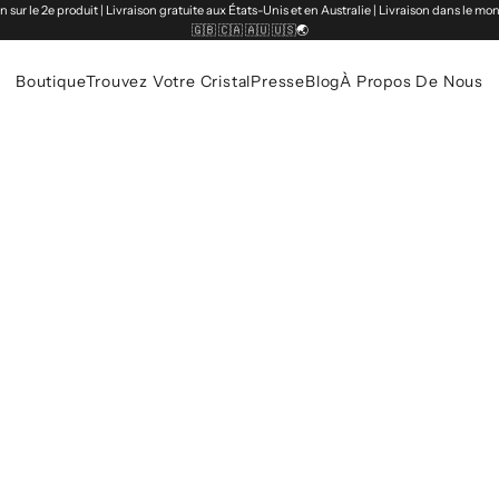
 sur le 2e produit | Livraison gratuite aux États-Unis et en Australie | Livraison dans le mo
🇬🇧 🇨🇦 🇦🇺 🇺🇸🌏
Boutique
Trouvez Votre Cristal
Presse
Blog
À Propos De Nous