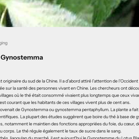
ging
– Gynostemma
t originaire du sud de la Chine. Il a d’abord attiré l’attention de l’Occiden
isée sur la santé des personnes vivant en Chine. Les chercheurs ont décou
villages où le thé était consommé vivaient plus longtemps que ceux viva
 est courant que les habitants de ces villages vivent plus de cent ans.
rovenait de Gynostemma ou gynostemma pentaphyllum. La plante a fait l
entifiques. La plupart des études suggèrent que boire du thé à base de
s, notamment le maintien des fonctions appropriées du foie, du cœur, de
 corps. Le thé régule également le taux de sucre dans le sang.
thés Jiaogulan du marché, il est aujourd'hui le
Gynostemme du Lotus Bl