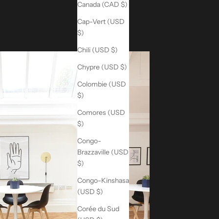
Canada (CAD $)
Cap-Vert (USD
$)
Chili (USD $)
Chypre (USD $)
Colombie (USD
$)
Comores (USD
$)
Congo-
Brazzaville (USD
$)
Congo-Kinshasa
(USD $)
Corée du Sud