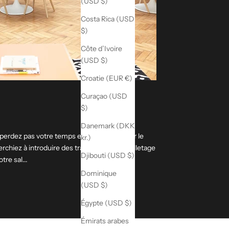
(USD $)
Costa Rica (USD
$)
Côte d’Ivoire
(USD $)
Croatie (EUR €)
Curaçao (USD
$)
Danemark (DKK
erdez pas votre temps et votre argent sur le
kr.)
chiez à introduire des traitements d'aiguilletage
Djibouti (USD $)
tre sal...
Dominique
(USD $)
Égypte (USD $)
Émirats arabes