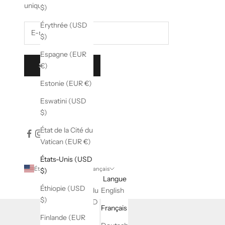
uniques dans une vie.
$)
Érythrée (USD
$)
Espagne (EUR
S'INSCRIRE
€)
Estonie (EUR €)
Eswatini (USD
$)
État de la Cité du
Vatican (EUR €)
États-Unis (USD
États-Unis (USD $)
Français
$)
Pays
Langue
Éthiopie (USD
Afrique du
English
$)
Sud (USD
Français
$)
Finlande (EUR