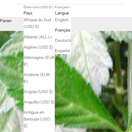
États-Unis (USD $)
Français
Pays
Langue
Afrique du Sud
English
Panier
(USD $)
Français
Albanie (ALL L)
Deutsch
Algérie (USD $)
Español
Allemagne (EUR
€)
Andorre (EUR
€)
Angola (USD $)
Anguilla (USD $)
Antigua-et-
Barbuda (USD
$)