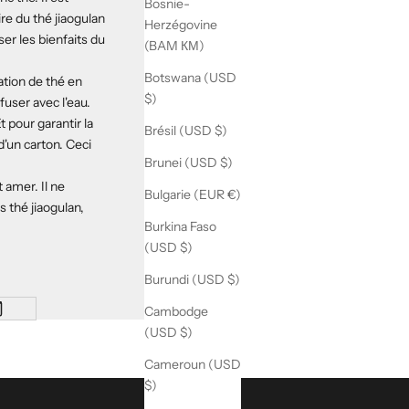
Bosnie-
ire du thé jiaogulan
Herzégovine
er les bienfaits du
(BAM КМ)
Botswana (USD
ation de thé en
$)
fuser avec l'eau.
 pour garantir la
Brésil (USD $)
 d'un carton. Ceci
Brunei (USD $)
 amer. Il ne
Bulgarie (EUR €)
es
thé jiaogulan
,
Burkina Faso
(USD $)
Burundi (USD $)
Cambodge
(USD $)
Cameroun (USD
$)