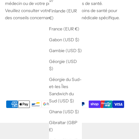
médecin ou de votre prestataire de soins de santé.
Veuillez consulter votre prestataire de soins de santé pour
Finlande (EUR
des conseils concernant une condition médicale spécifique.
€)
France (EUR €)
Gabon (USD $)
Gambie (USD $)
Géorgie (USD
$)
Géorgie du Sud-
et-les Îles
Sandwich du
Sud (USD $)
Ghana (USD $)
Gibraltar (GBP
£)