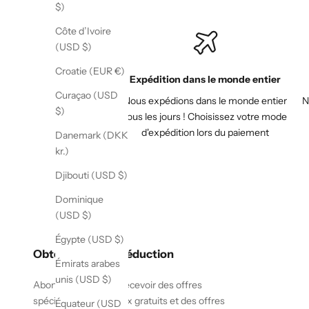
$)
Côte d’Ivoire
(USD $)
Croatie (EUR €)
Expédition dans le monde entier
Curaçao (USD
Nous expédions dans le monde entier
N
$)
tous les jours ! Choisissez votre mode
d'expédition lors du paiement
Danemark (DKK
kr.)
Djibouti (USD $)
Dominique
(USD $)
Égypte (USD $)
Obtenez 10 % de réduction
Émirats arabes
unis (USD $)
Abonnez-vous pour recevoir des offres
spéciales, des cadeaux gratuits et des offres
Équateur (USD