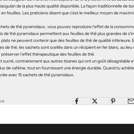
 jiaogulan de la plus haute qualité disponible. La façon traditionnelle de bo
 en feuilles. Les praticiens disent que c’est le meilleur moyen de maximis
achets de thé pyramidaux, vous pouvez reproduire l’effet de la consomm
ets de thé pyramidaux permettent aux feuilles de thé plus grandes de s'in
plats ne peuvent contenir que des feuilles de thé de qualité inférieure. Et
les de thé, les sachets sont scellés dans un récipient en fer blanc, au lieu
préserver l’effet thérapeutique des feuilles de thé.
st sucré, contrairement aux autres tisanes qui ont un goût désagréable et
lus de caféine, tout en fournissant une énergie durable. Quand tu achèt
ivrée avec 15 sachets de thé pyramidaux.
tus