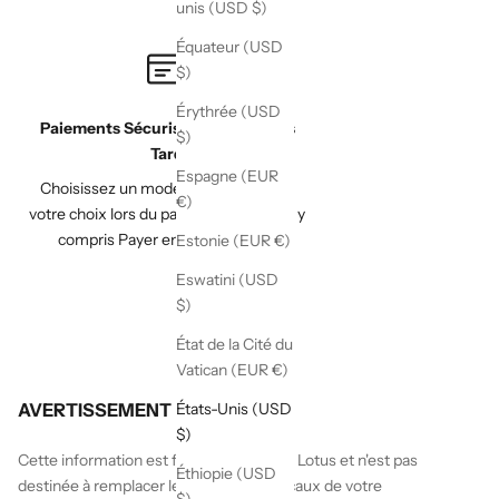
unis (USD $)
Équateur (USD
$)
Érythrée (USD
Paiements Sécurisés & Payer Plus
$)
Tard
Espagne (EUR
Choisissez un mode de paiement de
€)
votre choix lors du passage à la caisse, y
compris Payer en 4 avec Paypal
Estonie (EUR €)
Eswatini (USD
$)
État de la Cité du
Vatican (EUR €)
États-Unis (USD
AVERTISSEMENT
$)
Cette information est fournie par White Lotus et n'est pas
Éthiopie (USD
destinée à remplacer les conseils médicaux de votre
$)