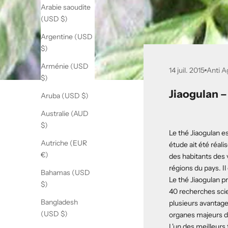
Arabie saoudite
(USD $)
Argentine (USD
$)
Arménie (USD
14 juil. 2015
Anti A
$)
Jiaogulan 
Aruba (USD $)
Australie (AUD
$)
Le thé Jiaogulan es
Autriche (EUR
étude ait été réal
€)
des habitants des 
régions du pays. Il
Bahamas (USD
Le thé Jiaogulan p
$)
40 recherches sci
Bangladesh
plusieurs avantage
(USD $)
organes majeurs du
L'un des meilleurs 