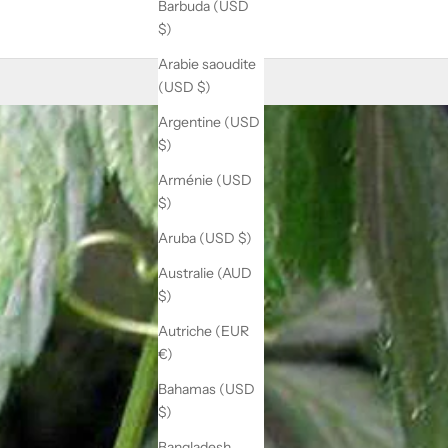
Barbuda (USD
$)
Arabie saoudite
(USD $)
Argentine (USD
$)
Arménie (USD
$)
Aruba (USD $)
Australie (AUD
$)
Autriche (EUR
€)
Bahamas (USD
$)
Bangladesh