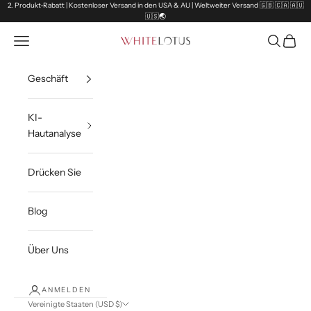
Zum Inhalt springen
2. Produkt-Rabatt | Kostenloser Versand in den USA & AU | Weltweiter Versand 🇬🇧 🇨🇦 🇦🇺
🇺🇸🌏
Navigationsmenü öffnen
Suche öff
Waren
White Lotus
Geschäft
KI-
Hautanalyse
Drücken Sie
Blog
Über Uns
ANMELDEN
Vereinigte Staaten (USD $)