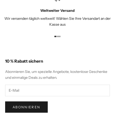
Weltweiter Versand
Wir versenden täglich weltweit! Wählen Sie Ihre Versandart an der
Kasse aus
Gehe zu Element 1
Gehe zu Element 2
Gehe zu Element 3
Gehe zu Element 4
10 % Rabatt sichern
Abonnieren Sie, um spezielle Angebote, kostenlose Geschenke
und einmalige Deals zu erhalten.
ABONNIEREN