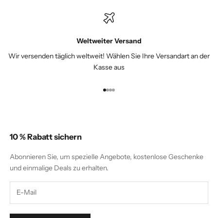
Weltweiter Versand
Wir versenden täglich weltweit! Wählen Sie Ihre Versandart an der
Kasse aus
Gehe zu Element 1
Gehe zu Element 2
Gehe zu Element 3
Gehe zu Element 4
10 % Rabatt sichern
Abonnieren Sie, um spezielle Angebote, kostenlose Geschenke
und einmalige Deals zu erhalten.