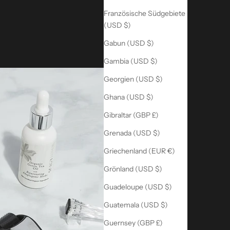
Französische Südgebiete
(USD $)
Gabun (USD $)
Gambia (USD $)
Georgien (USD $)
Ghana (USD $)
Gibraltar (GBP £)
Grenada (USD $)
Griechenland (EUR €)
Grönland (USD $)
Guadeloupe (USD $)
Guatemala (USD $)
Guernsey (GBP £)