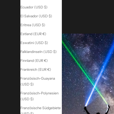
Ecuador (USD $)
El Salvador (USD $)
Eritrea (USD $)
Estland (EUR €)
Eswatini (USD $)
Falklandinseln (USD $)
Finnland (EUR €)
Frankreich (EUR €)
Französisch-Guayana
(USD $)
Französisch-Polynesien
(USD $)
Französische Südgebiete
(USD $)