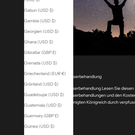
Gabun (USD $)
Gambia (USD $)
Georgien (USD $)
Ghana (USD $)
Gibraltar (GBP £)
Grenada (USD $)
Anti Aging
Griechenland (EUR €)
Warnung Vor Laserbehandlung
Grönland (USD $)
Warnung vor Laserbehandlung Lesen Sie diesen Art
Guadeloupe (USD $)
Warnung vor Laserbehandlungen und den Kosten,
Service im Vereinigten Königreich durch verpfusc.
Guatemala (USD $)
Weiterlesen
Guernsey (GBP £)
Guinea (USD $)