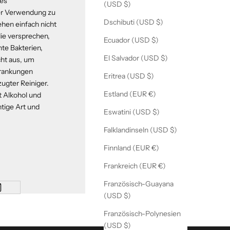
des
(USD $)
der Verwendung zu
Dschibuti (USD $)
ehen einfach nicht
 die versprechen,
Ecuador (USD $)
hte Bakterien,
El Salvador (USD $)
cht aus, um
krankungen
Eritrea (USD $)
zugter Reiniger.
Estland (EUR €)
t Alkohol und
htige Art und
Eswatini (USD $)
Falklandinseln (USD $)
Finnland (EUR €)
Frankreich (EUR €)
Französisch-Guayana
(USD $)
Französisch-Polynesien
(USD $)