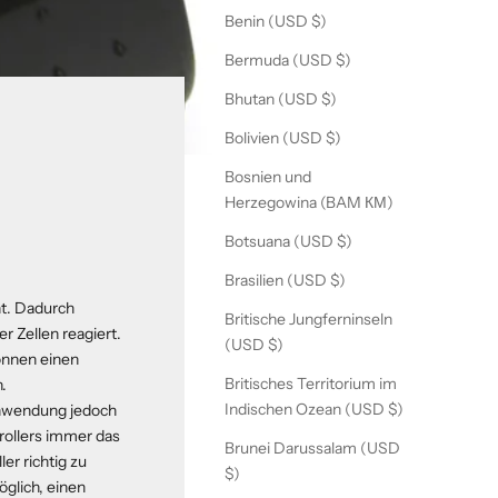
Benin (USD $)
Bermuda (USD $)
Bhutan (USD $)
Bolivien (USD $)
Bosnien und
Herzegowina (BAM КМ)
Botsuana (USD $)
Brasilien (USD $)
cht. Dadurch
Britische Jungferninseln
r Zellen reagiert.
(USD $)
können einen
Britisches Territorium im
.
Indischen Ozean (USD $)
 Anwendung jedoch
rollers immer das
Brunei Darussalam (USD
er richtig zu
$)
öglich, einen