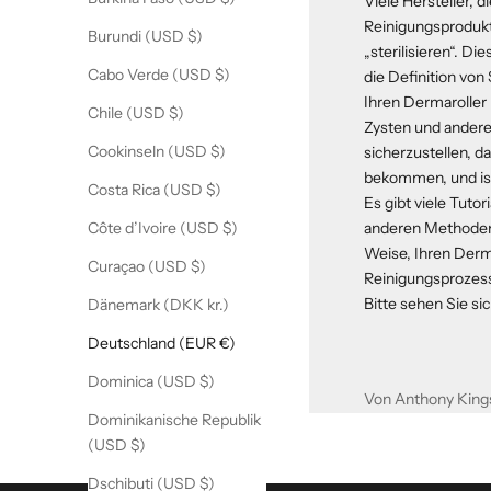
Viele Hersteller, 
Reinigungsprodukt
Burundi (USD $)
„sterilisieren“. D
Cabo Verde (USD $)
die Definition von 
Ihren Dermaroller 
Chile (USD $)
Zysten und andere 
Cookinseln (USD $)
sicherzustellen, d
bekommen, und ist 
Costa Rica (USD $)
Es gibt viele Tuto
anderen Methoden zu
Côte d’Ivoire (USD $)
Weise, Ihren Derma
Curaçao (USD $)
Reinigungsprozes
Bitte sehen Sie sic
Dänemark (DKK kr.)
Deutschland (EUR €)
Dominica (USD $)
Von Anthony King
Dominikanische Republik
(USD $)
Dschibuti (USD $)