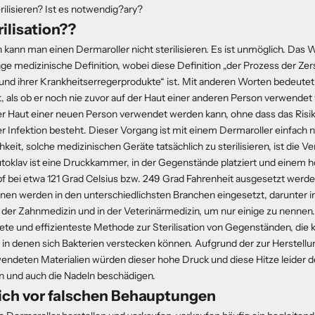
rilisieren? Ist es notwendig?ary?
rilisation??
n man einen Dermaroller nicht sterilisieren. Es ist unmöglich. Das Wo
nge medizinische Definition, wobei diese Definition „der Prozess der Zer
nd ihrer Krankheitserregerprodukte“ ist. Mit anderen Worten bedeutet 
st, als ob er noch nie zuvor auf der Haut einer anderen Person verwende
der Haut einer neuen Person verwendet werden kann, ohne dass das Risik
 Infektion besteht. Dieser Vorgang ist mit einem Dermaroller einfach n
hkeit, solche medizinischen Geräte tatsächlich zu sterilisieren, ist die 
utoklav ist eine Druckkammer, in der Gegenstände platziert und einem 
 bei etwa 121 Grad Celsius bzw. 249 Grad Fahrenheit ausgesetzt werde
en werden in den unterschiedlichsten Branchen eingesetzt, darunter in
der Zahnmedizin und in der Veterinärmedizin, um nur einige zu nennen.
ete und effizienteste Methode zur Sterilisation von Gegenständen, die 
 in denen sich Bakterien verstecken können. Aufgrund der zur Herstellu
endeten Materialien würden dieser hohe Druck und diese Hitze leider d
 und auch die Nadeln beschädigen.
sich vor falschen Behauptungen