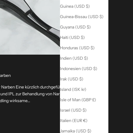
Guinea (USD $)
Guinea-Bissau (USD $)
Guyana (USD $)
Haiti (USD $)
Honduras (USD $)
Indien (USD $)
Indonesien (USD $)
narben
Irak (USD $)
r Narben Eine kürzlich durchgeführte klinische
Island (ISK kr)
r und IPL zur Behandlung von Narben verglichen
Isle of Man (GBP £)
ling wirksame...
Israel (USD $)
Italien (EUR €)
Jamaika (USD $)