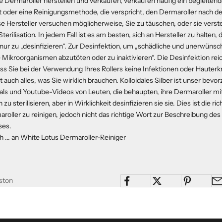
die Dermaroller herstellen und verkaufen, verkaufen häufig ein begleiten
 oder eine Reinigungsmethode, die verspricht, den Dermaroller nach 
iese Hersteller versuchen möglicherweise, Sie zu täuschen, oder sie verst
Sterilisation. In jedem Fall ist es am besten, sich an Hersteller zu halten,
nur zu „desinfizieren“. Zur Desinfektion, um „schädliche und unerwünsc
Mikroorganismen abzutöten oder zu inaktivieren“. Die Desinfektion rei
ass Sie bei der Verwendung Ihres Rollers keine Infektionen oder Hauter
auch alles, was Sie wirklich brauchen.
Kolloidales Silber
ist unser bevor
rials und Youtube-Videos von Leuten, die behaupten, ihre Dermaroller mi
 sterilisieren, aber in Wirklichkeit desinfizieren sie sie. Dies ist die ric
roller zu reinigen, jedoch nicht das richtige Wort zur Beschreibung des
ses.
h ... an
White Lotus Dermaroller-Reiniger
ston