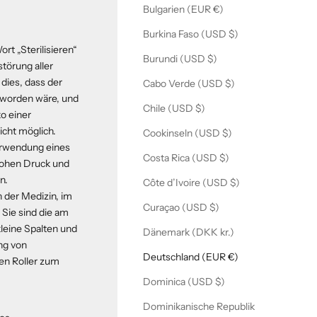
Bulgarien (EUR €)
Burkina Faso (USD $)
rt „Sterilisieren“
Burundi (USD $)
störung aller
dies, dass der
Cabo Verde (USD $)
t worden wäre, und
Chile (USD $)
o einer
icht möglich.
Cookinseln (USD $)
Verwendung eines
Costa Rica (USD $)
hohen Druck und
n.
Côte d’Ivoire (USD $)
 der Medizin, im
Curaçao (USD $)
 Sie sind die am
kleine Spalten und
Dänemark (DKK kr.)
ng von
Deutschland (EUR €)
en Roller zum
Dominica (USD $)
Dominikanische Republik