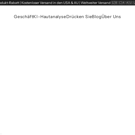
odukt-Rabatt | Kostenloser Versand in den USA & AU | Weltweiter Versand 🇬🇧 🇨🇦 🇦🇺 
Geschäft
KI-Hautanalyse
Drücken Sie
Blog
Über Uns