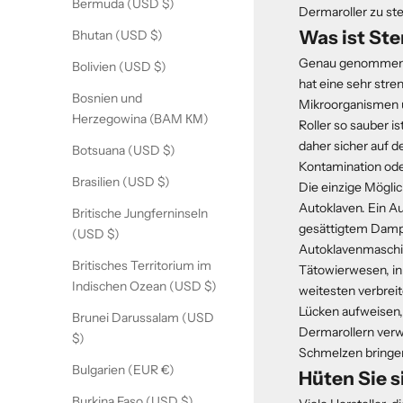
Bermuda (USD $)
Dermaroller zu ste
Was ist Ste
Bhutan (USD $)
Genau genommen kan
Bolivien (USD $)
hat eine sehr stre
Bosnien und
Mikroorganismen u
Herzegowina (BAM КМ)
Roller so sauber i
daher sicher auf 
Botsuana (USD $)
Kontamination oder
Brasilien (USD $)
Die einzige Möglic
Autoklaven. Ein A
Britische Jungferninseln
gesättigtem Dampf
(USD $)
Autoklavenmaschin
Britisches Territorium im
Tätowierwesen, in 
Indischen Ozean (USD $)
weitesten verbreit
Lücken aufweisen,
Brunei Darussalam (USD
Dermarollern verw
$)
Schmelzen bringen
Bulgarien (EUR €)
Hüten Sie 
Burkina Faso (USD $)