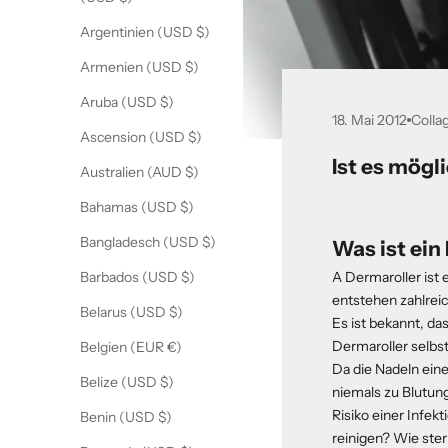
Argentinien (USD $)
Armenien (USD $)
Aruba (USD $)
18. Mai 2012
Colla
Ascension (USD $)
Ist es mögli
Australien (AUD $)
Bahamas (USD $)
Bangladesch (USD $)
Was ist ein
A
Dermaroller
ist 
Barbados (USD $)
entstehen zahlreic
Belarus (USD $)
Es ist bekannt, da
Dermaroller selbs
Belgien (EUR €)
Da die Nadeln ein
Belize (USD $)
niemals zu Blutun
Risiko einer Infek
Benin (USD $)
reinigen? Wie ster