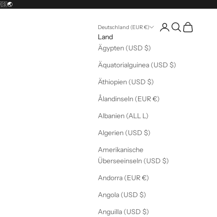
🇺🇸🌏
Kundenkontoseite 
Suche öffnen
Warenkorb 
Deutschland (EUR €)
Land
Ägypten (USD $)
Äquatorialguinea (USD $)
Äthiopien (USD $)
Ålandinseln (EUR €)
Albanien (ALL L)
Algerien (USD $)
Amerikanische
Überseeinseln (USD $)
Andorra (EUR €)
Angola (USD $)
Anguilla (USD $)