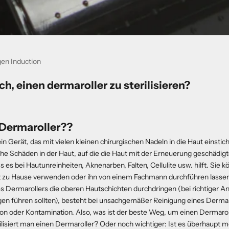
gen Induction
ch, einen dermaroller zu sterilisieren?
 Dermaroller??
ein Gerät, das mit vielen kleinen chirurgischen Nadeln in die Haut einsti
he Schäden in der Haut, auf die die Haut mit der Erneuerung geschädigte
ss es bei Hautunreinheiten, Aknenarben, Falten, Cellulite usw. hilft. Sie 
t zu Hause verwenden oder ihn von einem Fachmann durchführen lassen
es Dermarollers die oberen Hautschichten durchdringen (bei richtiger
gen führen sollten), besteht bei unsachgemäßer Reinigung eines Derma
tion oder Kontamination. Also, was ist der beste Weg, um einen Dermaroll
ilisiert man einen Dermaroller? Oder noch wichtiger: Ist es überhaupt m