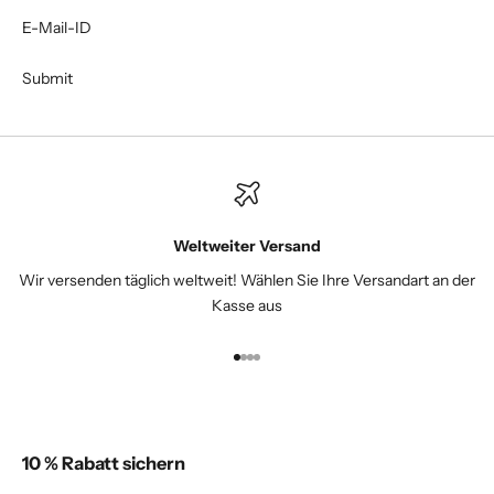
E-Mail-ID
Weltweiter Versand
Wir versenden täglich weltweit! Wählen Sie Ihre Versandart an der
Kasse aus
Gehe zu Element 1
Gehe zu Element 2
Gehe zu Element 3
Gehe zu Element 4
10 % Rabatt sichern