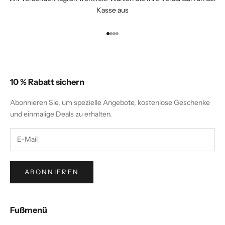
Kasse aus
Gehe zu Element 1
Gehe zu Element 2
Gehe zu Element 3
Gehe zu Element 4
10 % Rabatt sichern
Abonnieren Sie, um spezielle Angebote, kostenlose Geschenke
und einmalige Deals zu erhalten.
ABONNIEREN
Fußmenü